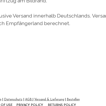
hriftzug am Bildrand.
klusive Versand innerhalb Deutschlands. Vers
ach Empfängerland berechnet.
m
|
Datenschutz
|
AGB
|
Versand & Lieferung
|
Bestellen
S OF USE
PRIVACY POLICY
RETURNS POLICY