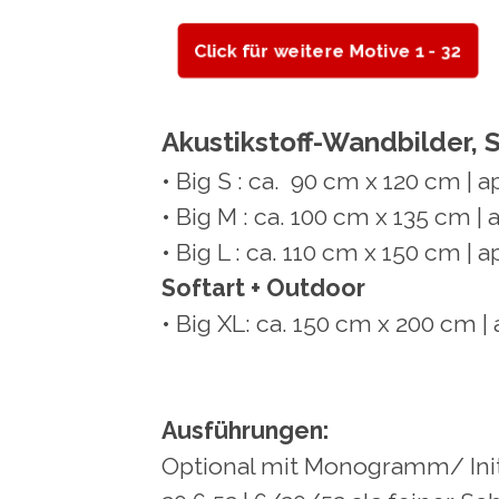
Click für weitere Motive 1 - 32
Akustikstoff-Wandbilder, So
• Big S : ca. 90 cm x 120 cm | 
• Big M : ca. 100 cm x 135 cm |
• Big L : ca. 110 cm x 150 cm | 
Softart + Outdoor
• Big XL: ca. 150 cm x 200 cm | 
Ausführungen:
Optional mit Monogramm/ Initi