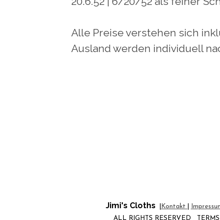
20.6.52 | 6/20/52 als feiner Sc
Alle Preise verstehen sich in
Ausland werden individuell n
Jimi's Cloths
|
Kontakt
|
Impressu
ALL RIGHTS RESERVED
TERM