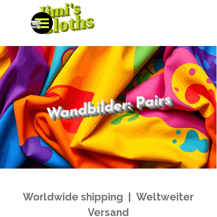
Jimi's
Direkt zum Seiteninhalt
Cloths
Menü überspringen
Wandbilder: Pairs
Worldwide shipping | Weltweiter
Versand