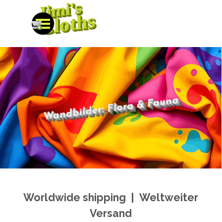
Jimi's
Direkt zum Seiteninhalt
Cloths
Menü überspringen
Wandbilder: Flora & Fauna
Worldwide shipping | Weltweiter
Versand