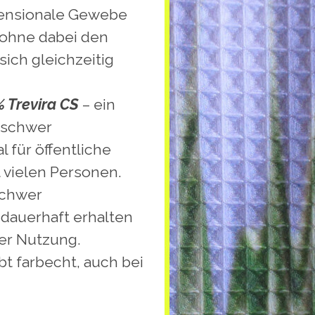
ensionale Gewebe
 ohne dabei den
ich gleichzeitig
% Trevira CS
– ein
 schwer
l für öffentliche
 vielen Personen.
schwer
dauerhaft erhalten
er Nutzung.
t farbecht, auch bei