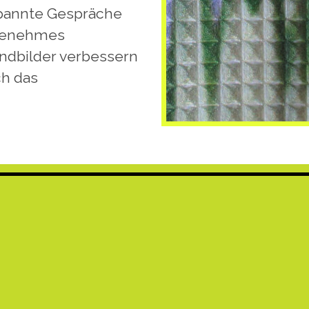
tspannte Gespräche
ngenehmes
andbilder verbessern
ch das