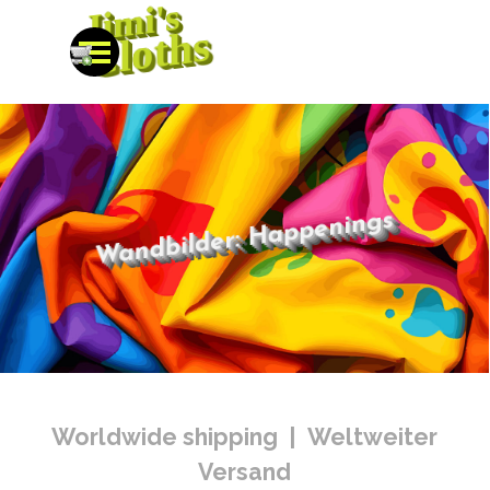
Jimi's
Direkt zum Seiteninhalt
Cloths
Menü überspringen
Wandbilder: Happenings
Worldwide shipping | Weltweiter
Versand